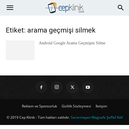
Etiket: arama geçmişi silmek
Android Google Arama Geçmişini Silme
Reklam ve Sponsorluk
Gizlilik Sözleşmesi
İletişim
© 2019 Cep Klinik - Tüm hakları saklıdır.
Sararmayan Magsafe Şeffaf Kılıf