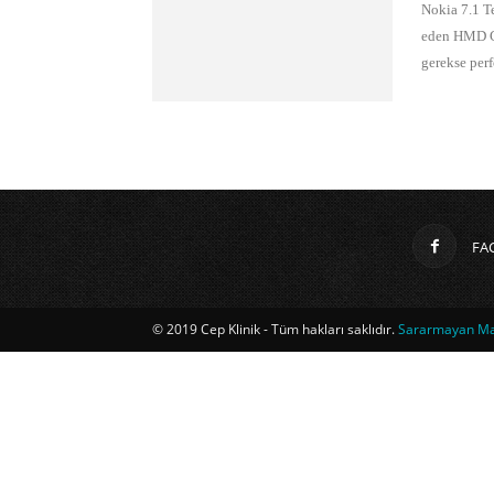
Nokia 7.1 Te
eden HMD Gl
gerekse perf
FA
© 2019 Cep Klinik - Tüm hakları saklıdır.
Sararmayan Mag