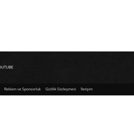
OUTUBE
Reklam ve Sponsorluk
Gizlilik Sözleşmesi
İletişim