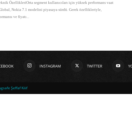
knik ÖzellikleriOrta segment kullanıcıları için yüksek performans vaat
obal, Nokia 7.1 modelini piyasaya sürdü. Gerek özellikleriyle,
ormansı ve fiyatı...
CEBOOK
INSTAGRAM
TWITTER
Y
safe Şeffaf Kılıf