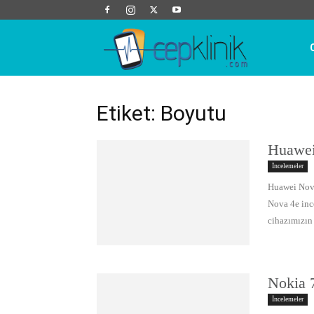
Cep
Klinik
Etiket: Boyutu
Huawei
İncelemeler
Huawei Nova
Nova 4e inc
cihazımızın 
Nokia 7
İncelemeler