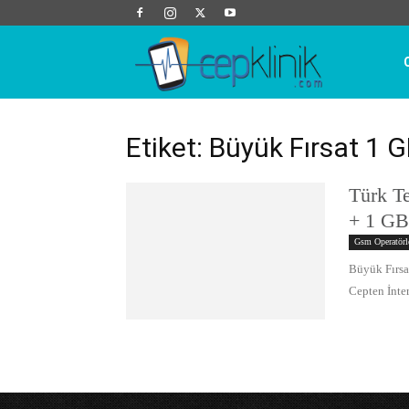
Cep
Klinik
Etiket: Büyük Fırsat 1 
Türk T
+ 1 GB 
Gsm Operatörl
Büyük Fırsa
Cepten İnter