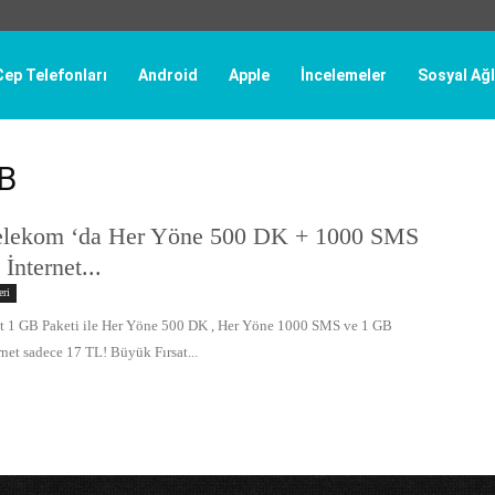
Cep Telefonları
Android
Apple
İncelemeler
Sosyal Ağl
GB
elekom ‘da Her Yöne 500 DK + 1000 SMS
İnternet...
eri
t 1 GB Paketi ile Her Yöne 500 DK , Her Yöne 1000 SMS ve 1 GB
net sadece 17 TL! Büyük Fırsat...