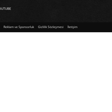
OUTUBE
Reklam ve Sponsorluk
Gizlilik Sözleşmesi
İletişim