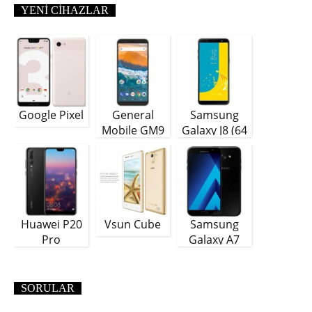
YENI CIHAZLAR
Google Pixel
General
Samsung
Mobile GM9
Galaxy J8 (64
Plus
GB)
Huawei P20
Vsun Cube
Samsung
Pro
Galaxy A7
(2018)
SORULAR