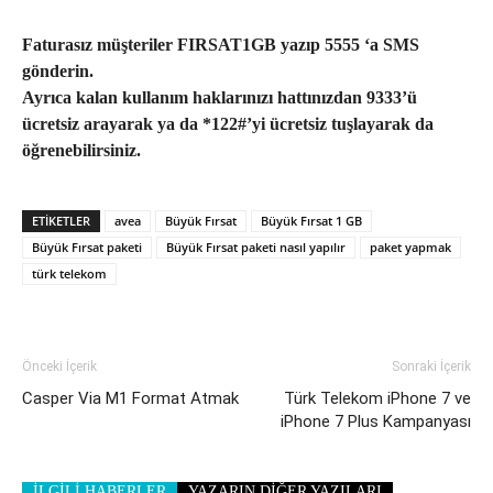
Faturasız müşteriler FIRSAT1GB yazıp 5555 ‘a SMS
gönderin.
Ayrıca kalan kullanım haklarınızı hattınızdan 9333’ü
ücretsiz arayarak ya da *122#’yi ücretsiz tuşlayarak da
öğrenebilirsiniz.
ETIKETLER
avea
Büyük Fırsat
Büyük Fırsat 1 GB
Büyük Fırsat paketi
Büyük Fırsat paketi nasıl yapılır
paket yapmak
türk telekom
Önceki İçerik
Sonraki İçerik
Casper Via M1 Format Atmak
Türk Telekom iPhone 7 ve
iPhone 7 Plus Kampanyası
İLGİLİ HABERLER
YAZARIN DİĞER YAZILARI