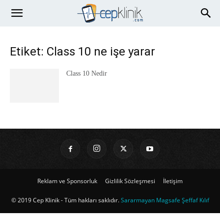
Etiket: Class 10 ne işe yarar
Class 10 Nedir
Reklam ve Sponsorluk
Gizlilik Sözleşmesi
İletişim
© 2019 Cep Klinik - Tüm hakları saklıdır.
Sararmayan Magsafe Şeffaf Kılıf