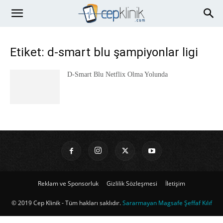
Etiket: d-smart blu şampiyonlar ligi
D-Smart Blu Netflix Olma Yolunda
Reklam ve Sponsorluk
Gizlilik Sözleşmesi
İletişim
© 2019 Cep Klinik - Tüm hakları saklıdır.
Sararmayan Magsafe Şeffaf Kılıf