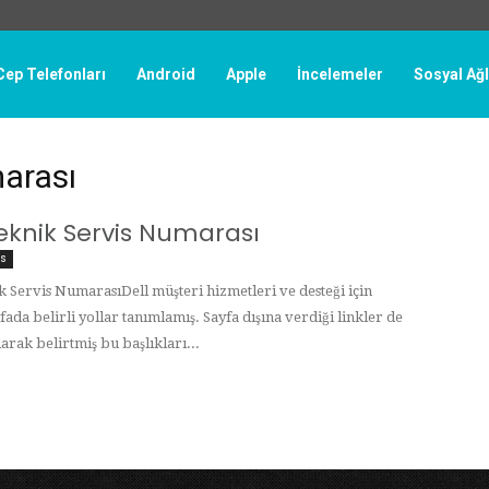
Cep Telefonları
Android
Apple
İncelemeler
Sosyal Ağ
marası
Teknik Servis Numarası
is
k Servis NumarasıDell müşteri hizmetleri ve desteği için
fada belirli yollar tanımlamış. Sayfa dışına verdiği linkler de
larak belirtmiş bu başlıkları...