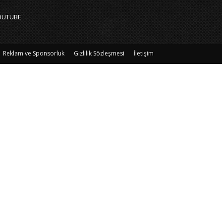
OUTUBE
Reklam ve Sponsorluk
Gizlilik Sözleşmesi
İletişim