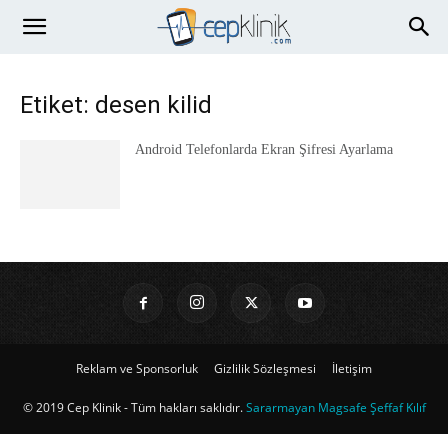
Etiket: desen kilid
Android Telefonlarda Ekran Şifresi Ayarlama
Reklam ve Sponsorluk
Gizlilik Sözleşmesi
İletişim
© 2019 Cep Klinik - Tüm hakları saklıdır.
Sararmayan Magsafe Şeffaf Kılıf