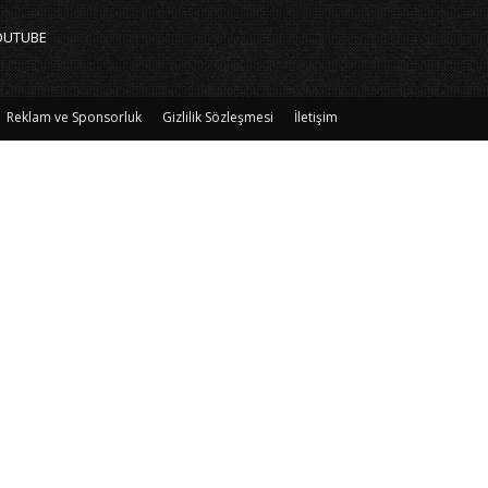
OUTUBE
Reklam ve Sponsorluk
Gizlilik Sözleşmesi
İletişim