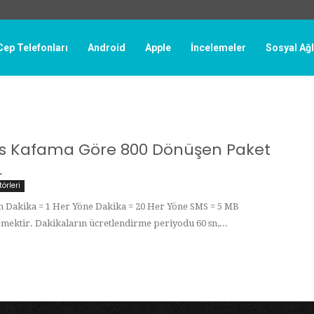
Cep Telefonları
Android
Apple
İncelemeler
Sosyal Ağ
 Kafama Göre 800 Dönüşen Paket
L
örleri
n Dakika = 1 Her Yöne Dakika = 20 Her Yöne SMS = 5 MB
emektir. Dakikaların ücretlendirme periyodu 60 sn,...