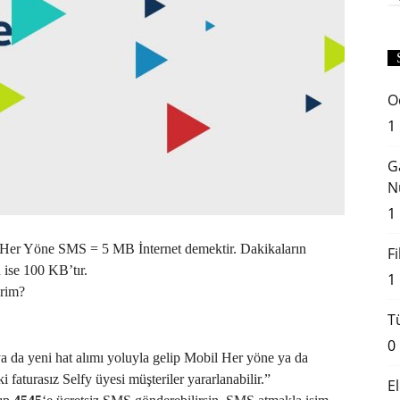
O
1
G
N
1
Her Yöne SMS = 5 MB İnternet demektir. Dakikaların
F
 ise 100 KB’tır.
1
irim?
T
0
a da yeni hat alımı yoluyla gelip Mobil Her yöne ya da
 faturasız Selfy üyesi müşteriler yararlanabilir.”
E