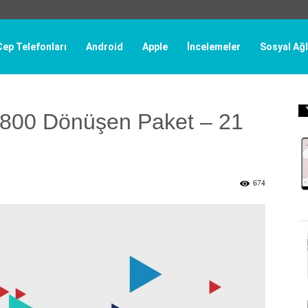
Cep Telefonları
Android
Apple
İncelemeler
Sosyal Ağl
800 Dönüşen Paket – 21
674