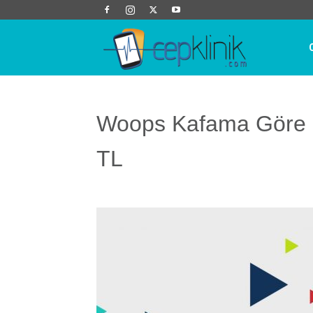
Cep
Klinik
Woops Kafama Göre 
TL