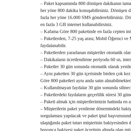
– Paket kapsamında 800 dönüşen dakikanın tamam
her yöne 800 dakika konuşabilirsiniz. Dönüşen d
fazla her yöne 16.000 SMS gönderebilirsiniz. Dön
en fazla 3 GB internet kullanabilirsiniz.
– Kafama Göre 800 paketinde en fazla cepten int
– Paketlerden, 7-25 yaş arası; Mobil Öğrenci ve M
faydalanabilir.
– Paketlerden yararlanan müşteriler otomatik ola
– Dakikaların ücretlendirme periyodu 60 sn, inter
– Paketler 30 gün sonunda otomatik olarak yenile
– Aynı paketten 30 gün içerisinde birden çok k
Göre 800 paketleri aynı anda satın alınabilmekted
– Kullanılmayan faydalar 30 gün sonunda silinece
– Paketlerdeki faydaların geçerlilik süresi 30 gün
– Paketi almak için müşterilerimizin hattında en a
– Müşterilerin paket yenileme dönemindeki baki
sorgulaması yapılacak ve paket iptal başvurusund
ulaştığında paket tutarı müşterinin bakiyesinden d
boyunca bakiyesi paket ücretinin altında olan müş