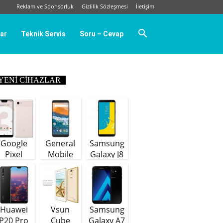
Reklam ve Sponsorluk
Gizlilik Sözleşmesi
İletişim
ar
Teknik Servis
Soru – Cevap
YENI CIHAZLAR
Google
General
Samsung
Pixel
Mobile
Galaxy J8
GM9 Plus
(64 GB)
Huawei
Vsun
Samsung
P20 Pro
Cube
Galaxy A7