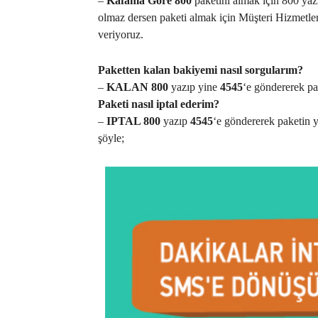
–
Kafama Göre 800
paketini almak için 800 ya
olmaz dersen paketi almak için Müşteri Hizmetleri
veriyoruz.
Paketten kalan bakiyemi nasıl sorgularım?
–
KALAN 800
yazıp yine
4545
‘e göndererek pa
Paketi nasıl iptal ederim?
–
IPTAL 800
yazıp
4545
‘e göndererek paketin ye
şöyle;