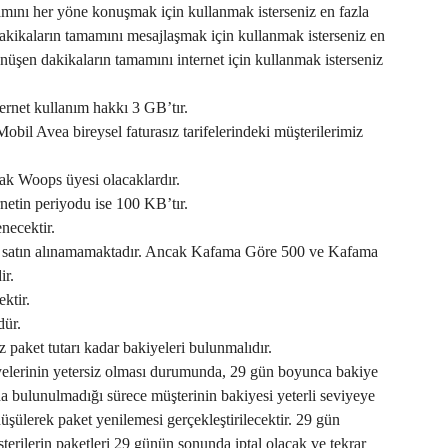
ını her yöne konuşmak için kullanmak isterseniz en fazla
akikaların tamamını mesajlaşmak için kullanmak isterseniz en
üşen dakikaların tamamını internet için kullanmak isterseniz
ernet kullanım hakkı 3 GB’tır.
obil Avea bireysel faturasız tarifelerindeki müşterilerimiz
rak Woops üyesi olacaklardır.
netin periyodu ise 100 KB’tır.
necektir.
ez satın alınamamaktadır. Ancak Kafama Göre 500 ve Kafama
ir.
ktir.
dür.
z paket tutarı kadar bakiyeleri bulunmalıdır.
yelerinin yetersiz olması durumunda, 29 gün boyunca bakiye
a bulunulmadığı sürece müşterinin bakiyesi yeterli seviyeye
üşülerek paket yenilemesi gerçekleştirilecektir. 29 gün
terilerin paketleri 29 günün sonunda iptal olacak ve tekrar