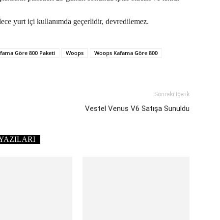
ece yurt içi kullanımda geçerlidir, devredilemez.
fama Göre 800 Paketi
Woops
Woops Kafama Göre 800
Sonraki İçerik
Vestel Venus V6 Satışa Sunuldu
YAZILARI