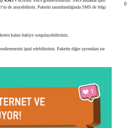
zıp
4545
‘e ücretsiz SMS gönderebilirsin. SMS atmakla işim
0
’ni de arayabilirsin. Paketin tanımlandığında SMS ile bilgi
keten kalan bakiye sorgulayabilirsiniz.
nilenmesini iptal edebilirsiniz. Paketin diğer ayrıntıları ise