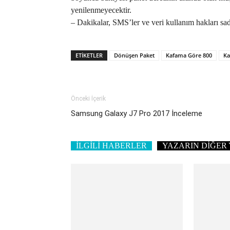
yenilenmeyecektir.
– Dakikalar, SMS’ler ve veri kullanım hakları sad
ETIKETLER
Dönüşen Paket
Kafama Göre 800
Ka
Önceki İçerik
Samsung Galaxy J7 Pro 2017 İnceleme
İLGİLİ HABERLER
YAZARIN DİĞER 