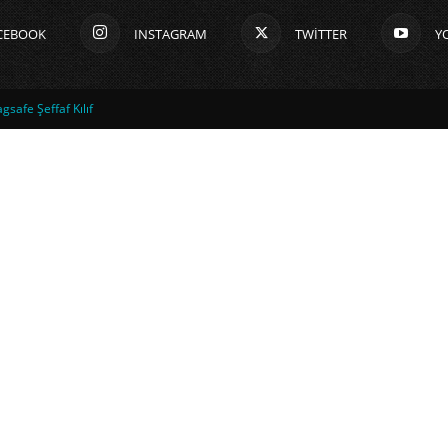
CEBOOK
INSTAGRAM
TWITTER
Y
safe Şeffaf Kılıf