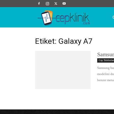
Cep
Klinik
Etiket: Galaxy A7
Samsun
Cep Telefonlar
Samsung bug
modelini du
benzer meta