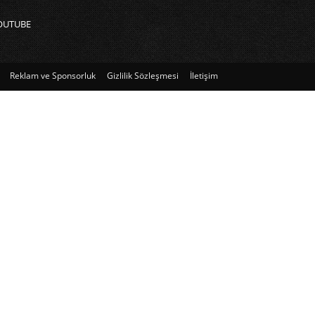
OUTUBE
Reklam ve Sponsorluk
Gizlilik Sözleşmesi
İletişim