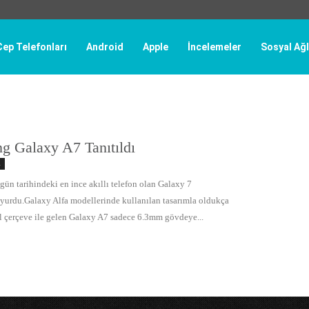
Cep Telefonları
Android
Apple
İncelemeler
Sosyal Ağl
g Galaxy A7 Tanıtıldı
ı
ün tarihindeki en ince akıllı telefon olan Galaxy 7
yurdu.Galaxy Alfa modellerinde kullanılan tasarımla oldukça
l çerçeve ile gelen Galaxy A7 sadece 6.3mm gövdeye...