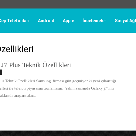
Cep Telefonları
Android
Apple
İncelemeler
Sosyal Ağl
ellikleri
J7 Plus Teknik Özellikleri
ı
lus Teknik Özellikleri Samsung firması gün geçmiyor ki yeni çıkarttığı
elleri ile telefon piyasasını zorlamasın. Yakın zamanda Galaxy j7’nin
hakkında araştırmalar...