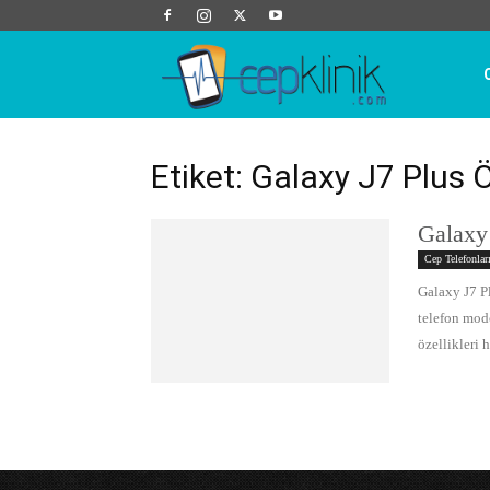
Cep
Klinik
Etiket: Galaxy J7 Plus Öz
Galaxy 
Cep Telefonlar
Galaxy J7 P
telefon mod
özellikleri 