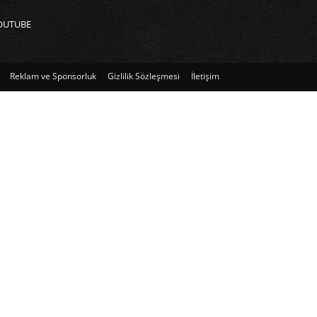
OUTUBE
Reklam ve Sponsorluk
Gizlilik Sözleşmesi
İletişim