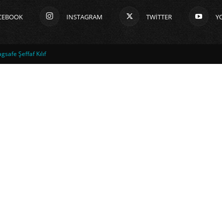
CEBOOK
INSTAGRAM
TWITTER
Y
safe Şeffaf Kılıf