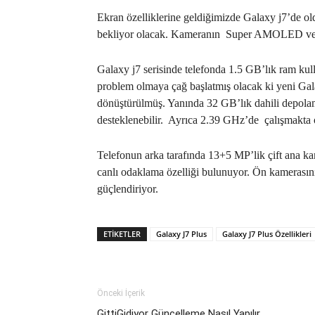
Ekran özelliklerine geldiğimizde Galaxy j7’de old
bekliyor olacak. Kameranın
Super AMOLED ve f
Galaxy j7 serisinde telefonda 1.5 GB’lık ram kulla
problem olmaya çağ başlatmış olacak ki yeni Gal
dönüştürülmüş. Yanında 32 GB’lık dahili depolam
desteklenebilir.
Ayrıca 2.39 GHz’de
çalışmakta 
Telefonun arka tarafında 13+5 MP’lik çift ana k
canlı odaklama özelliği bulunuyor. Ön kamerasın
güçlendiriyor.
ETIKETLER
Galaxy J7 Plus
Galaxy J7 Plus Özellikleri
Önceki İçerik
GittiGidiyor Güncelleme Nasıl Yapılır