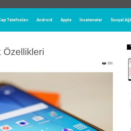
Cep Telefonları
Android
Apple
İncelemeler
Sosyal Ağl
Özellikleri
351