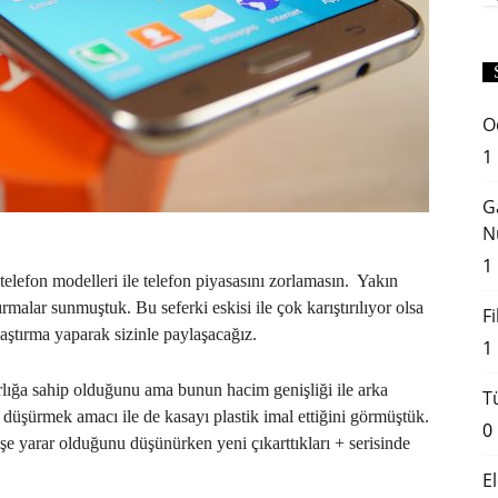
O
1
G
N
1
telefon modelleri ile telefon piyasasını zorlamasın.
Yakın
malar sunmuştuk. Bu seferki eskisi ile çok karıştırılıyor olsa
F
ılaştırma yaparak sizinle paylaşacağız.
1
rlığa sahip olduğunu ama bunun hacim genişliği ile arka
T
ti düşürmek amacı ile de kasayı plastik imal ettiğini görmüştük.
0
şe yarar olduğunu düşünürken yeni çıkarttıkları + serisinde
E