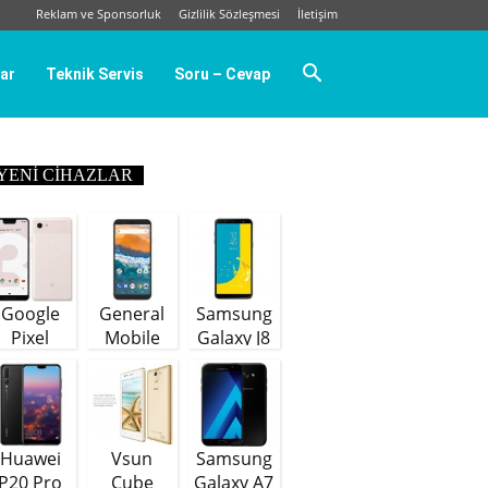
Reklam ve Sponsorluk
Gizlilik Sözleşmesi
İletişim
ar
Teknik Servis
Soru – Cevap
YENI CIHAZLAR
Google
General
Samsung
Pixel
Mobile
Galaxy J8
GM9 Plus
(64 GB)
Huawei
Vsun
Samsung
P20 Pro
Cube
Galaxy A7