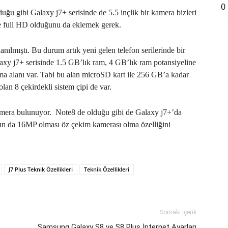
0
uğu gibi Galaxy j7+ serisinde de 5.5 inçlik bir kamera bizleri
ull HD olduğunu da eklemek gerek.
nılmıştı. Bu durum artık yeni gelen telefon serilerinde bir
axy j7+ serisinde 1.5 GB’lık ram, 4 GB’lık ram potansiyeline
a alanı var. Tabi bu alan microSD kart ile 256 GB’a kadar
olan 8 çekirdekli sistem çipi de var.
amera bulunuyor.
Note8 de olduğu gibi de Galaxy j7+’da
ın da 16MP olması öz çekim kamerası olma özelliğini
J7 Plus Teknik Özellikleri
Teknik Özellikleri
Sonraki İçerik
Samsung Galaxy S8 ve S8 Plus İnternet Ayarları