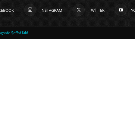
CEBOOK
INSTAGRAM
TWITTER
Y
safe Şeffaf Kılıf