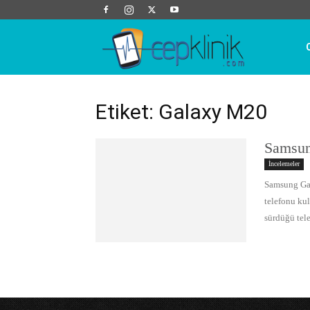
Cep
Klinik
Etiket: Galaxy M20
Samsun
İncelemeler
Samsung Ga
telefonu kul
sürdüğü tele