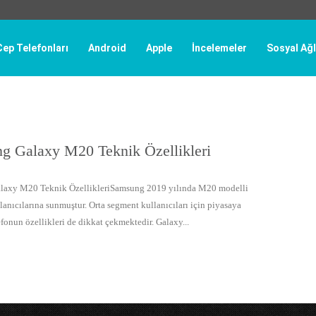
Cep Telefonları
Android
Apple
İncelemeler
Sosyal Ağl
g Galaxy M20 Teknik Özellikleri
laxy M20 Teknik ÖzellikleriSamsung 2019 yılında M20 modelli
lanıcılarına sunmuştur. Orta segment kullanıcıları için piyasaya
fonun özellikleri de dikkat çekmektedir. Galaxy...