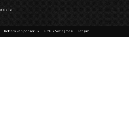
OUTUBE
Reklam ve Sponsorluk
Gizlilik Sözleşmesi
İletişim