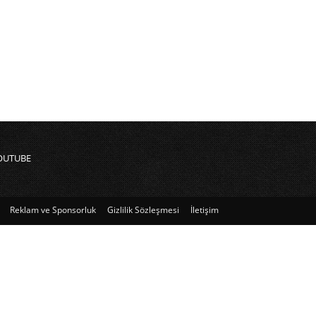
OUTUBE
Reklam ve Sponsorluk
Gizlilik Sözleşmesi
İletişim