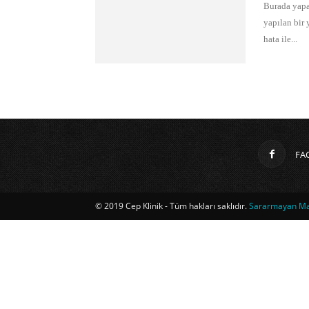
Burada yapa
yapılan bir 
hata ile...
FA
© 2019 Cep Klinik - Tüm hakları saklıdır.
Sararmayan Mag