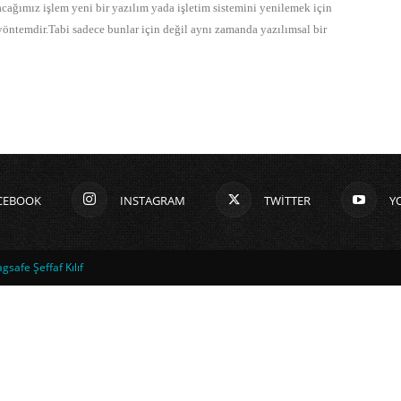
cağımız işlem yeni bir yazılım yada işletim sistemini yenilemek için
yöntemdir.Tabi sadece bunlar için değil aynı zamanda yazılımsal bir
CEBOOK
INSTAGRAM
TWITTER
Y
safe Şeffaf Kılıf