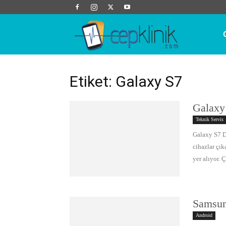
Cep
Klinik
Etiket: Galaxy S7
Galaxy
Teknik Servis
Galaxy S7 D
cihazlar çık
yer alıyor. Ç
Samsun
Android