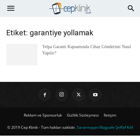
Etiket: garantiye yollamak
Telpa Garanti Kapsamında Cihaz Gönderimi Nasıl
Yapılır?
Reklam ve Sponsorluk
Gizlilik Sözleşmesi
İletişim
© 2019 Cep Klinik - Tüm hakları saklıdır.
Sararmayan Magsafe Şeffaf Kılıf