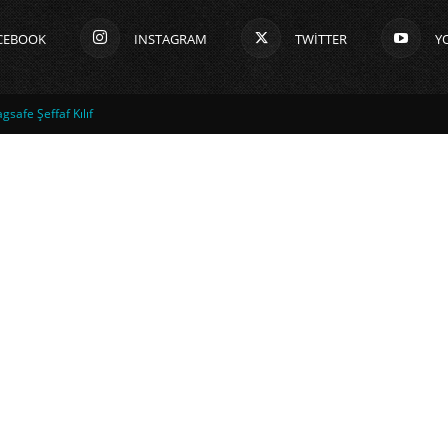
CEBOOK
INSTAGRAM
TWITTER
Y
safe Şeffaf Kılıf