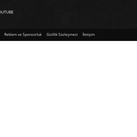
OUTUBE
Reklam ve Sponsorluk
Gizlilik Sözleşmesi
İletişim