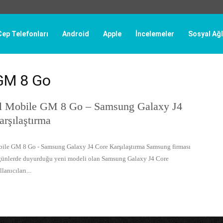
Cep Telefonları
Android
Apple
İncelemeler
Sosyal Ağl
 GM 8 Go
l Mobile GM 8 Go – Samsung Galaxy J4
rşılaştırma
ile GM 8 Go - Samsung Galaxy J4 Core Karşılaştırma Samsung firması
günlerde duyurduğu yeni modeli olan Samsung Galaxy J4 Core
lanıcıları...