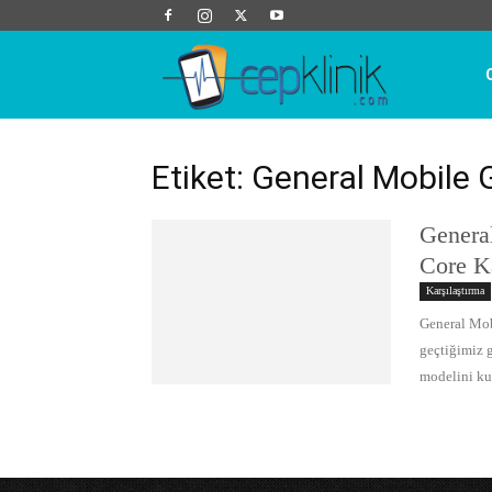
Cep
Klinik
Etiket: General Mobile
Genera
Core Ka
Karşılaştırma
General Mob
geçtiğimiz 
modelini kul