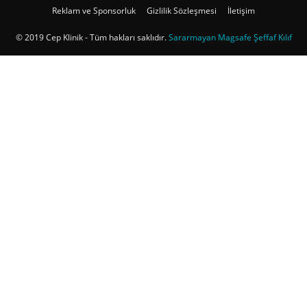
Reklam ve Sponsorluk
Gizlilik Sözleşmesi
İletişim
© 2019 Cep Klinik - Tüm hakları saklıdır.
Sararmayan Magsafe Şeffaf Kılıf