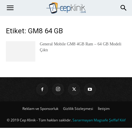
Etiket: GM8 64 GB
General Mobile GM8 4GB Ram – 64 GB Modeli
Çıktı
Reklam ve Sponsorluk
Gizlilik Sözleşmesi
İletişim
© 2019 Cep Klinik - Tüm hakları saklıdır.
Sararmayan Magsafe Şeffaf Kılıf