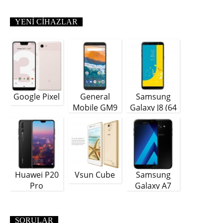
YENI CIHAZLAR
Google Pixel
General
Samsung
Mobile GM9
Galaxy J8 (64
Plus
GB)
Huawei P20
Vsun Cube
Samsung
Pro
Galaxy A7
(2018)
SORULAR