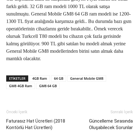
farklı geldi. 32 GB ram modeli 1000 TL olarak satışa
sunulmuştu. General Mobile GM8 64 GB ram modeli ise 1200-
1300 TL fiyat aralığında karşımıza geldi.. Bu durumda bazı gsm
operatörlerinin cihazlarını geride bırakabilir.. Örnek verecek
olursak Turkcell T80 modeli bu cihazın çok fazla gerisinde
kalmış görülüyor. 900 TL gibi satılan bu modeli almak yerine
General Mobile GM8 modellerinden birini satın almak daha
mantıklı olacaktır.
ETIKETLER
4GB Ram
64 GB
General Mobile GM8
GM8 4GB Ram
GM8 64 GB
Önceki İçerik
Sonraki İçerik
Faturasız Hat Ücretleri (2018
Güncelleme Sırasında
Kontörlü Hat Ücretleri)
Oluşabilecek Sorunlar