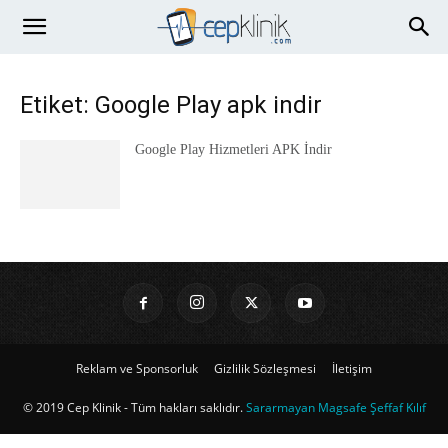
Etiket: Google Play apk indir
Google Play Hizmetleri APK İndir
Reklam ve Sponsorluk
Gizlilik Sözleşmesi
İletişim
© 2019 Cep Klinik - Tüm hakları saklıdır.
Sararmayan Magsafe Şeffaf Kılıf