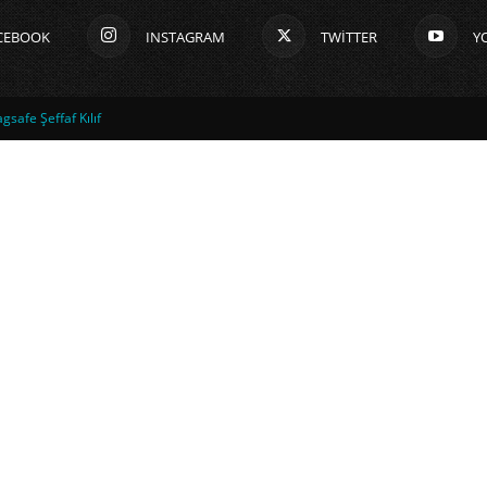
CEBOOK
INSTAGRAM
TWITTER
Y
safe Şeffaf Kılıf