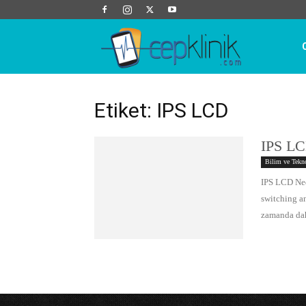
Cep
Klinik
Etiket: IPS LCD
IPS LC
Bilim ve Tekno
IPS LCD Ned
switching an
zamanda dah