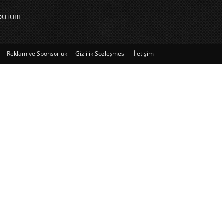
OUTUBE
Reklam ve Sponsorluk
Gizlilik Sözleşmesi
İletişim