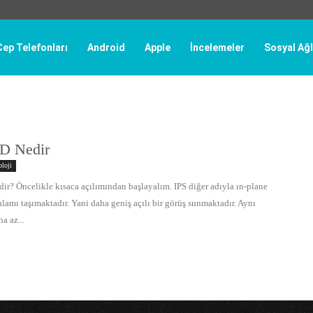
Cep Telefonları
Android
Apple
İncelemeler
Sosyal Ağl
D Nedir
loji
ir? Öncelikle kısaca açılımından başlayalım. IPS diğer adıyla ın-plane
lamı taşımaktadır. Yani daha geniş açılı bir görüş sunmaktadır. Aynı
a az...