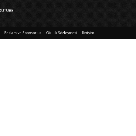
OUTUBE
Reklam ve Sponsorluk
Gizlilik Sözleşmesi
İletişim