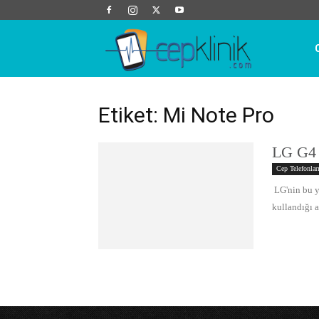
Cep
Klinik
Etiket: Mi Note Pro
LG G4 
Cep Telefonlar
LG'nin bu yı
kullandığı a