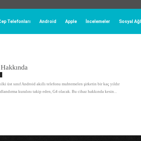
Cep Telefonları
Android
Apple
İncelemeler
Sosyal Ağl
Hakkında
ı
lki üst sınıf Android akıllı telefonu muhtemelen şirketin bir kaç yıldır
dlandırma kuralını takip eden, G4 olacak. Bu cihaz hakkında kesin...