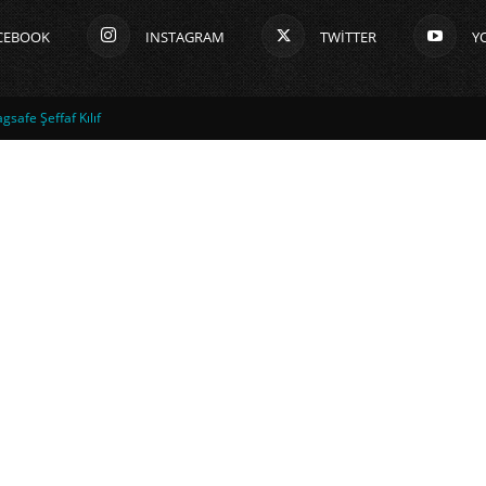
CEBOOK
INSTAGRAM
TWITTER
Y
safe Şeffaf Kılıf