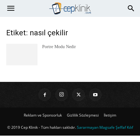
Etiket: nasıl çekilir
Portre Modu Nedir
Reklam ve Sponsorluk
Gizlilik Sözleşmesi
İletişim
© 2019 Cep Klinik - Tüm hakları saklıdır.
Sararmayan Magsafe Şeffaf Kılıf