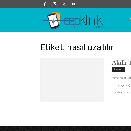
Cep
Klinik
Etiket: nasıl uzatılır
Akıllı 
Android
Yeni nesil a
her geçen gü
etkileyen d