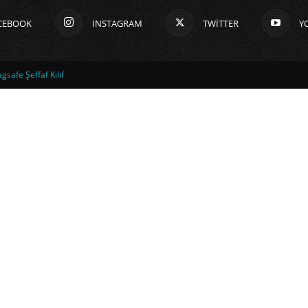
CEBOOK
INSTAGRAM
TWITTER
Y
safe Şeffaf Kılıf