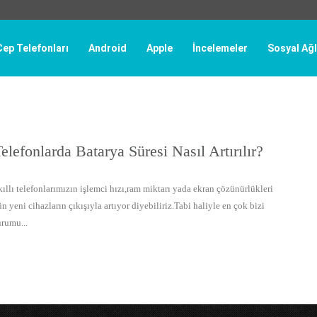
Cep Telefonları
Android
Apple
İncelemeler
Sosyal Ağl
Telefonlarda Batarya Süresi Nasıl Artırılır?
kıllı telefonlarımızın işlemci hızı,ram miktarı yada ekran çözünürlükleri
n yeni cihazların çıkışıyla artıyor diyebiliriz.Tabi haliyle en çok bizi
urumu...