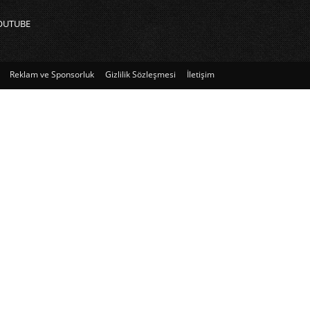
OUTUBE
Reklam ve Sponsorluk
Gizlilik Sözleşmesi
İletişim