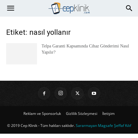
Etiket: nasıl yollanır
Telpa Garanti Kapsamında Cihaz Gönderimi Nasıl
Yapılır?
Reklam ve Sponsorluk
Gizlilik Sözleşmesi
İletişim
© 2019 Cep Klinik - Tüm hakları saklıdır.
Sararmayan Magsafe Şeffaf Kılıf