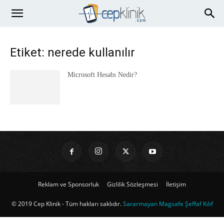
Etiket: nerede kullanılır
Microsoft Hesabı Nedir?
Reklam ve Sponsorluk
Gizlilik Sözleşmesi
İletişim
© 2019 Cep Klinik - Tüm hakları saklıdır.
Sararmayan Magsafe Şeffaf Kılıf