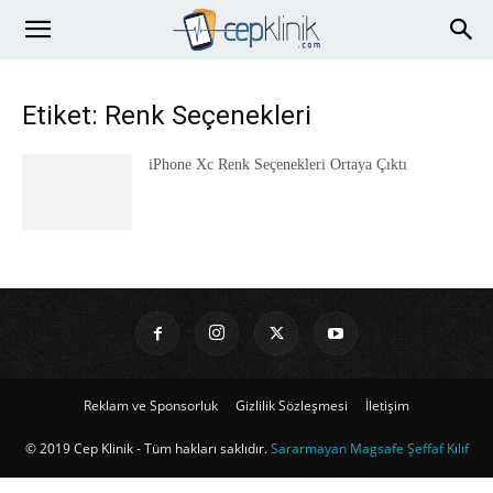
Etiket: Renk Seçenekleri
iPhone Xc Renk Seçenekleri Ortaya Çıktı
Reklam ve Sponsorluk
Gizlilik Sözleşmesi
İletişim
© 2019 Cep Klinik - Tüm hakları saklıdır.
Sararmayan Magsafe Şeffaf Kılıf