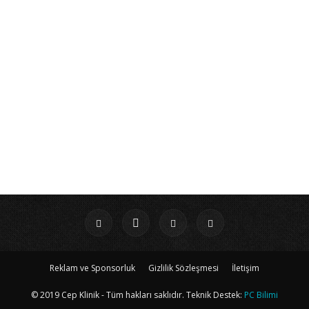
Reklam ve Sponsorluk
Gizlilik Sözleşmesi
İletişim
© 2019 Cep Klinik - Tüm hakları saklıdır. Teknik Destek:
PC Bilimi