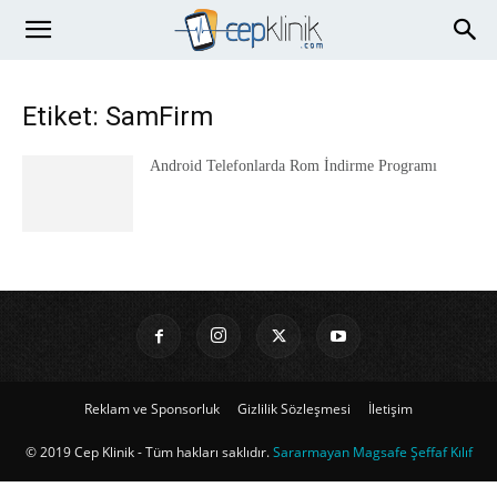
Etiket: SamFirm
Android Telefonlarda Rom İndirme Programı
Reklam ve Sponsorluk
Gizlilik Sözleşmesi
İletişim
© 2019 Cep Klinik - Tüm hakları saklıdır.
Sararmayan Magsafe Şeffaf Kılıf