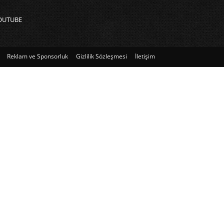
OUTUBE
Reklam ve Sponsorluk
Gizlilik Sözleşmesi
İletişim