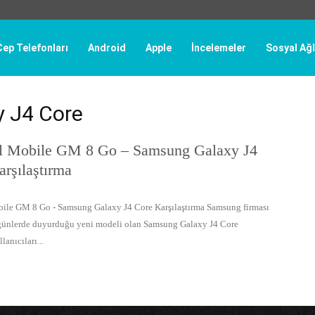
Cep Telefonları
Android
Apple
İncelemeler
Sosyal Ağl
y J4 Core
l Mobile GM 8 Go – Samsung Galaxy J4
rşılaştırma
ile GM 8 Go - Samsung Galaxy J4 Core Karşılaştırma Samsung firması
günlerde duyurduğu yeni modeli olan Samsung Galaxy J4 Core
lanıcıları...