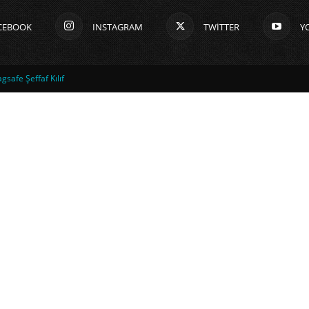
CEBOOK
INSTAGRAM
TWITTER
Y
safe Şeffaf Kılıf