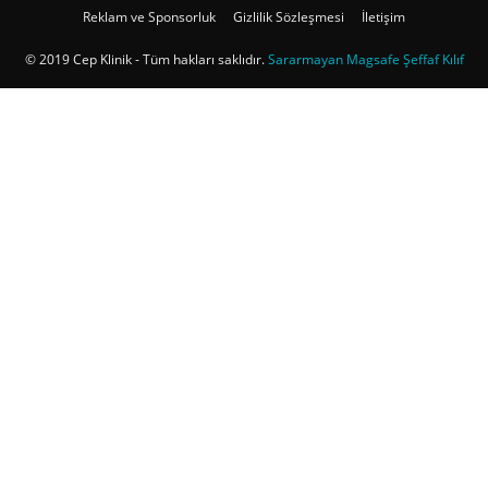
Reklam ve Sponsorluk
Gizlilik Sözleşmesi
İletişim
© 2019 Cep Klinik - Tüm hakları saklıdır.
Sararmayan Magsafe Şeffaf Kılıf