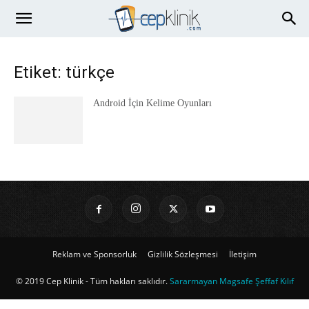
Etiket: türkçe
Android İçin Kelime Oyunları
Reklam ve Sponsorluk
Gizlilik Sözleşmesi
İletişim
© 2019 Cep Klinik - Tüm hakları saklıdır.
Sararmayan Magsafe Şeffaf Kılıf