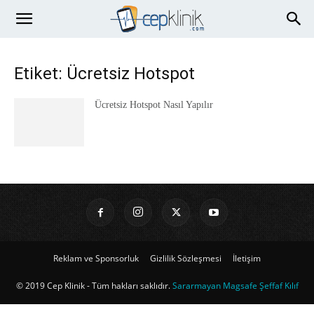
Etiket: Ücretsiz Hotspot
Ücretsiz Hotspot Nasıl Yapılır
Reklam ve Sponsorluk
Gizlilik Sözleşmesi
İletişim
© 2019 Cep Klinik - Tüm hakları saklıdır.
Sararmayan Magsafe Şeffaf Kılıf