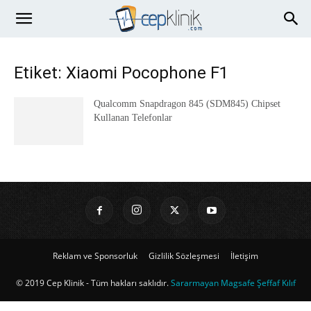
Etiket: Xiaomi Pocophone F1
Qualcomm Snapdragon 845 (SDM845) Chipset
Kullanan Telefonlar
Reklam ve Sponsorluk
Gizlilik Sözleşmesi
İletişim
© 2019 Cep Klinik - Tüm hakları saklıdır.
Sararmayan Magsafe Şeffaf Kılıf