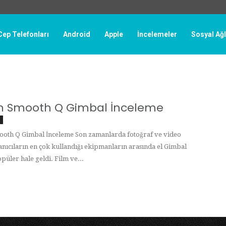
Cep Telefonları
Android
Apple
İncelemeler
Sosyal Ağ
n Smooth Q Gimbal İnceleme
ooth Q Gimbal İnceleme Son zamanlarda fotoğraf ve video
anıcıların en çok kullandığı ekipmanların arasında el Gimbal
püler hale geldi. Film ve...