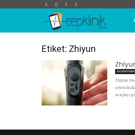
Cep
Klinik
Etiket: Zhiyun
Zhiyu
İncelemeler
Zhiyun Sm
çeken kull
araçları po