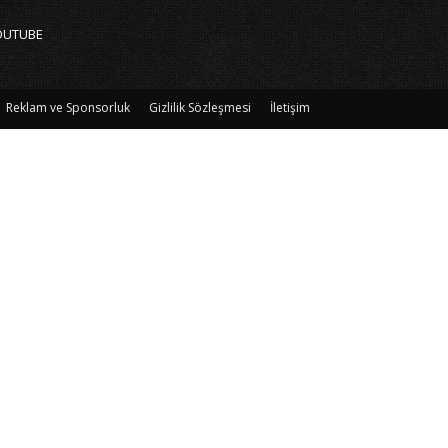
OUTUBE
Reklam ve Sponsorluk
Gizlilik Sözleşmesi
İletişim