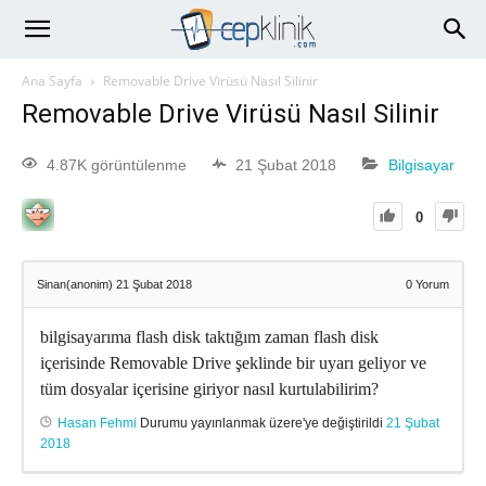
Ana Sayfa
Removable Drive Virüsü Nasıl Silinir
Removable Drive Virüsü Nasıl Silinir
4.87K görüntülenme
21 Şubat 2018
Bilgisayar
0
Sinan(anonim)
21 Şubat 2018
0
Yorum
bilgisayarıma flash disk taktığım zaman flash disk
içerisinde Removable Drive şeklinde bir uyarı geliyor ve
tüm dosyalar içerisine giriyor nasıl kurtulabilirim?
Hasan Fehmi
Durumu yayınlanmak üzere'ye değiştirildi
21 Şubat
2018