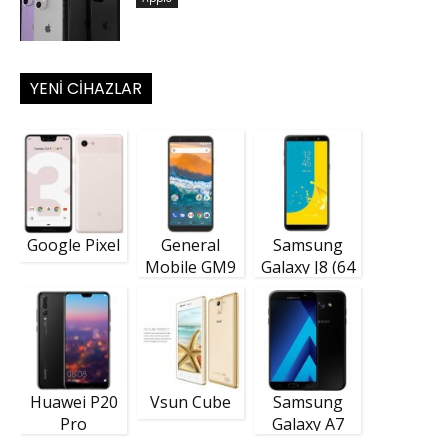
YENI CIHAZLAR
Google Pixel
General
Samsung
Mobile GM9
Galaxy J8 (64
Plus
GB)
Huawei P20
Vsun Cube
Samsung
Pro
Galaxy A7
(2018)