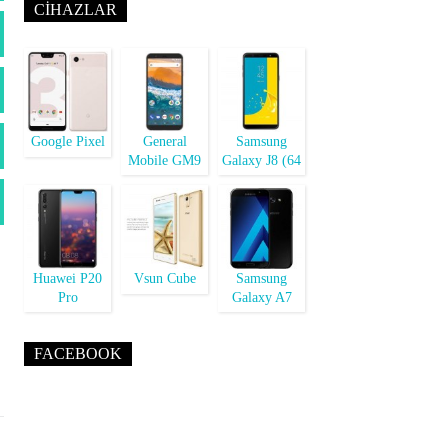
CIHAZLAR
Google Pixel
General
Samsung
Mobile GM9
Galaxy J8 (64
Plus
GB)
Huawei P20
Vsun Cube
Samsung
Pro
Galaxy A7
(2018)
FACEBOOK