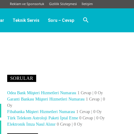
Reklam ve Sponsorluk
Gizlilik Sözleşmesi
İletişim
ar
Teknik Servis
Soru – Cevap
SORULAR
Odea Bank Müşteri Hizmetleri Numarası
1 Cevap
|
0 Oy
Garanti Bankası Müşteri Hizmetleri Numarası
1 Cevap
|
0
Oy
Fibabanka Müşteri Hizmetleri Numarası
1 Cevap
|
0 Oy
Türk Telekom Astroloji Paketi İptal Etme
0 Cevap
|
0 Oy
Elektronik İmza Nasıl Alınır
0 Cevap
|
0 Oy