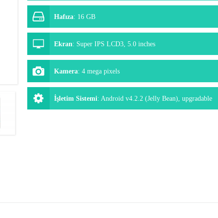
Hafıza
:
16 GB
Ekran
:
Super IPS LCD3, 5.0 inches
Kamera
:
4 mega pixels
İşletim Sistemi
:
Android v4.2.2 (Jelly Bean), upgradable
to v4.4.2 (KitKat)