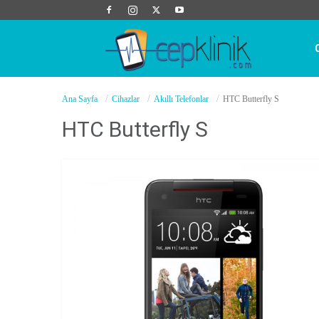
Cep
Ana Sayfa
Cihazlar
Akıllı Telefonlar
HTC Butterfly S
Klinik
HTC Butterfly S