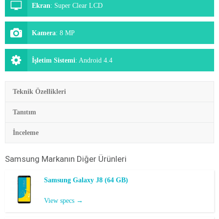
Ekran
:
Super Clear LCD
Kamera
:
8 MP
İşletim Sistemi
:
Android 4.4
Teknik Özellikleri
Tanıtım
İnceleme
Samsung
Markanın Diğer Ürünleri
Samsung Galaxy J8 (64 GB)
View specs →