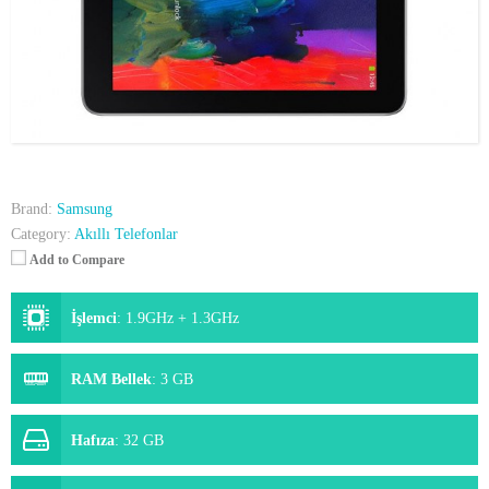
Brand:
Samsung
Category:
Akıllı Telefonlar
Add to Compare
İşlemci
:
1.9GHz + 1.3GHz
RAM Bellek
:
3 GB
Hafıza
:
32 GB