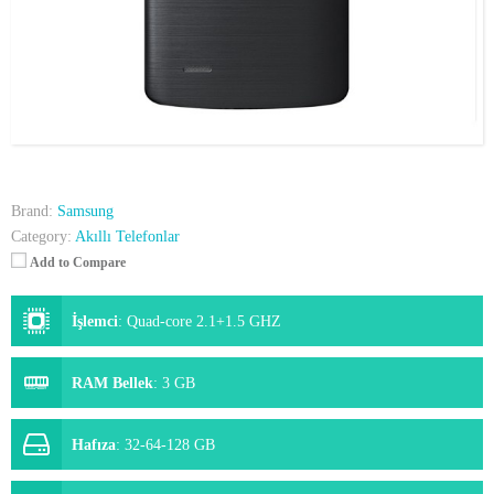
Brand:
Samsung
Category:
Akıllı Telefonlar
Add to Compare
İşlemci
:
Quad-core 2.1+1.5 GHZ
RAM Bellek
:
3 GB
Hafıza
:
32-64-128 GB