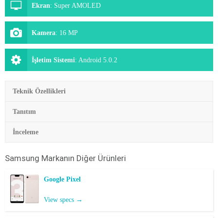
Ekran
:
Super AMOLED
Kamera
:
16 MP
İşletim Sistemi
:
Android 5.0.2
Teknik Özellikleri
Tanıtım
İnceleme
Samsung
Markanın Diğer Ürünleri
Google Pixel
View specs →