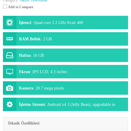
Category:
Akıllı Telefonlar
Add to Compare
İşlemci
:
Quad-core 2.2 GHz Krait 400
RAM Bellek
:
2 GB
Hafıza
:
16 GB
Ekran
:
IPS LCD, 4.3 inches
Kamera
:
20.7 mega pixels
İşletim Sistemi
:
Android v4.3 (Jelly Bean), upgradable to
v4.4.4 (KitKat)
Teknik Özellikleri