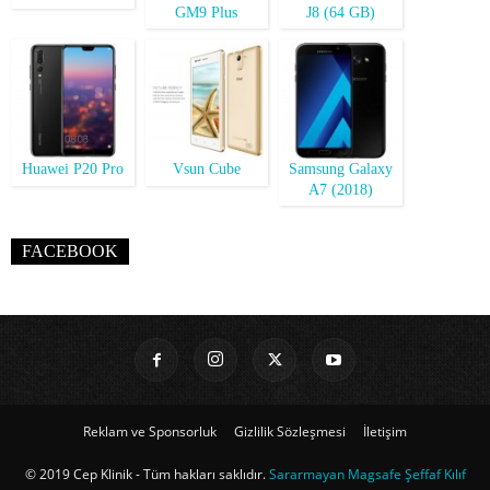
GM9 Plus
J8 (64 GB)
Huawei P20 Pro
Vsun Cube
Samsung Galaxy
A7 (2018)
FACEBOOK
Reklam ve Sponsorluk
Gizlilik Sözleşmesi
İletişim
© 2019 Cep Klinik - Tüm hakları saklıdır.
Sararmayan Magsafe Şeffaf Kılıf