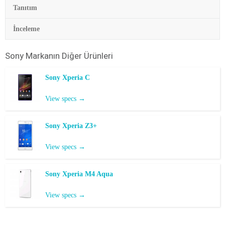
Tanıtım
İnceleme
Sony
Markanın Diğer Ürünleri
Sony Xperia C
View specs →
Sony Xperia Z3+
View specs →
Sony Xperia M4 Aqua
View specs →