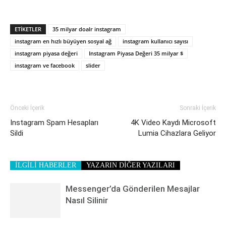
ETIKETLER
35 milyar doalr instagram
instagram en hızlı büyüyen sosyal ağ
instagram kullanıcı sayısı
instagram piyasa değeri
Instagram Piyasa Değeri 35 milyar $
instagram ve facebook
slider
Önceki İçerik
Sonraki İçerik
Instagram Spam Hesapları
4K Video Kaydı Microsoft
Sildi
Lumia Cihazlara Geliyor
İLGİLİ HABERLER
YAZARIN DİĞER YAZILARI
Messenger’da Gönderilen Mesajlar
Nasıl Silinir