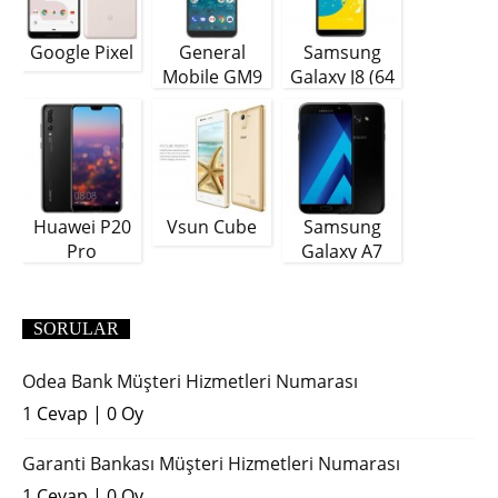
Google Pixel
General
Samsung
Mobile GM9
Galaxy J8 (64
Plus
GB)
Huawei P20
Vsun Cube
Samsung
Pro
Galaxy A7
(2018)
SORULAR
Odea Bank Müşteri Hizmetleri Numarası
1 Cevap
|
0 Oy
Garanti Bankası Müşteri Hizmetleri Numarası
1 Cevap
|
0 Oy