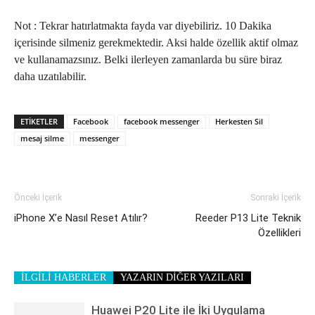
Not : Tekrar hatırlatmakta fayda var diyebiliriz. 10 Dakika
içerisinde silmeniz gerekmektedir. Aksi halde özellik aktif olmaz
ve kullanamazsınız. Belki ilerleyen zamanlarda bu süre biraz
daha uzatılabilir.
ETIKETLER
Facebook
facebook messenger
Herkesten Sil
mesaj silme
messenger
Önceki İçerik
Sonraki İçerik
iPhone X’e Nasıl Reset Atılır?
Reeder P13 Lite Teknik
Özellikleri
İLGİLİ HABERLER
YAZARIN DİĞER YAZILARI
Huawei P20 Lite ile İki Uygulama