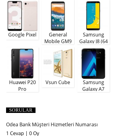
Google Pixel
General
Samsung
Mobile GM9
Galaxy J8 (64
Plus
GB)
Huawei P20
Vsun Cube
Samsung
Pro
Galaxy A7
(2018)
SORULAR
Odea Bank Müşteri Hizmetleri Numarası
1 Cevap
|
0 Oy