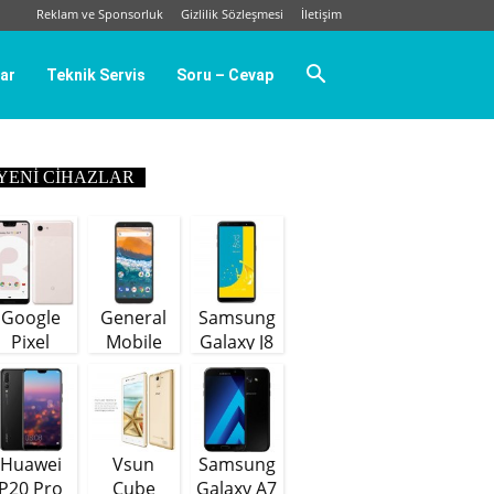
Reklam ve Sponsorluk
Gizlilik Sözleşmesi
İletişim
ar
Teknik Servis
Soru – Cevap
YENI CIHAZLAR
Google
General
Samsung
Pixel
Mobile
Galaxy J8
GM9 Plus
(64 GB)
Huawei
Vsun
Samsung
P20 Pro
Cube
Galaxy A7