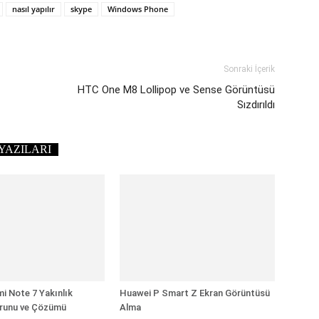
nasıl yapılır
skype
Windows Phone
Sonraki İçerik
HTC One M8 Lollipop ve Sense Görüntüsü
Sızdırıldı
YAZILARI
i Note 7 Yakınlık
Huawei P Smart Z Ekran Görüntüsü
runu ve Çözümü
Alma