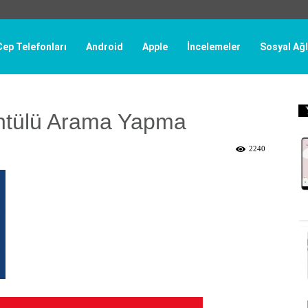
Cep Telefonları
Android
Apple
İncelemeler
Sosyal Ağl
üntülü Arama Yapma
2240