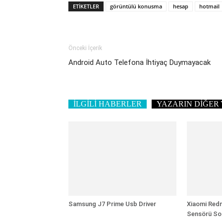
ETIKETLER
görüntülü konusma
hesap
hotmail
Önceki İçerik
Android Auto Telefona İhtiyaç Duymayacak
İLGİLİ HABERLER
YAZARIN DİĞER 
Samsung J7 Prime Usb Driver
Xiaomi Redm
Sensörü So