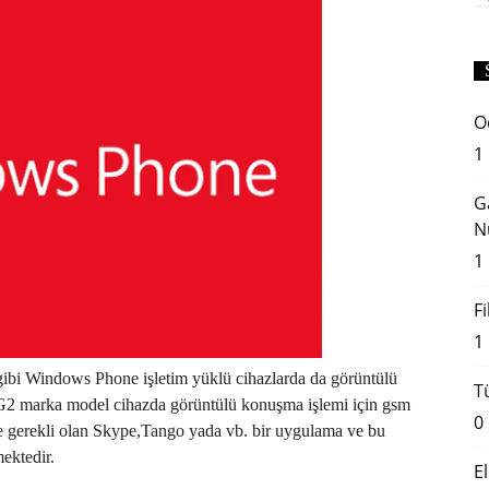
O
1
G
N
1
F
1
 gibi Windows Phone işletim yüklü cihazlarda da görüntülü
T
G G2 marka model cihazda görüntülü konuşma işlemi için gsm
0
ze gerekli olan Skype,Tango yada vb. bir uygulama ve bu
ektedir.
E