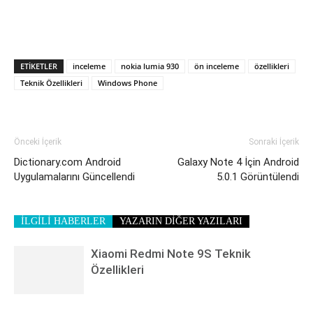
ETIKETLER
inceleme
nokia lumia 930
ön inceleme
özellikleri
Teknik Özellikleri
Windows Phone
Önceki İçerik
Sonraki İçerik
Dictionary.com Android
Galaxy Note 4 İçin Android
Uygulamalarını Güncellendi
5.0.1 Görüntülendi
İLGİLİ HABERLER
YAZARIN DİĞER YAZILARI
Xiaomi Redmi Note 9S Teknik
Özellikleri