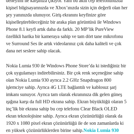
deneyimi ile karşınıza çıkıyor. Yani bu akılı cep telefonunuzda
kişisel bilgisayarınızda ve Xbox’ınızda sizin için değerli olan her
şey yanınızda ulunuyor. Giriş ekranını keyfinize göre
kişiselleştirebileceğiniz bir araka plan görüntüsü ile Windows
Phone 8.1 keyfi artık daha da farklı. 20 MP’lik PureView
özellikli harika bir kameraya sahip ve tam dört tane mikrofonu
ve Surround Ses ile artık videolarınız çok daha kaliteli ve çok
dana net seslere sahip olacak.
Nokia Lumia 930 ile Windows Phone Store’da ki istediğiniz bir
çok uygulamayı indirebilirsiniz. Bir çok renk seçeneğine sahip
olan Nokia Lumia 930 ayrıca 2.2 GHz Snapdragon 800
işlemciye sahip. Ayrıca 4G LTE bağlantılı ve kablosuz şarj
imkanı sunuyor. Ayrıca tam olarak ekranınıza dik gelen güneş
ışığına karşı da full HD ekrana sahip. Ekran büyüklüğü olaran 5
inç’lik bir ekrana sahip bu cep telefonu Clear Black OLED
ekran teknolojisine sahip. Ayrıca ekran çözünürlüğü olarak da
1920 x 1080 pixel ekran çözünürlüğü ile de son zamanlarda ki
en yüksek çözünürlüklerden birine sahip.
Nokia Lumia 930