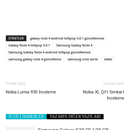
ETIKETLER
galaxy note 4 android lollipop 5.0.1 güncellemesi
Galaxy Note 4 lollipop 5.0.1
Samsung Galaxy Note 4
Samsung Galaxy Note 4 android lollipop güncellemesi
samsung galaxy note 4 güncelleme
samsung note serisi
slider
Önceki İçerik
Sonraki İçerik
Nokia Lumia 930 İnceleme
Nokia XL Çift Simkart
İnceleme
İLGİLİ HABERLER
YAZARIN DİĞER YAZILARI