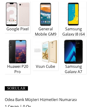
Google Pixel
General
Samsung
Mobile GM9
Galaxy J8 (64
Plus
GB)
Huawei P20
Vsun Cube
Samsung
Pro
Galaxy A7
(2018)
SORULAR
Odea Bank Müşteri Hizmetleri Numarası
1 Cevap
|
0 Oy