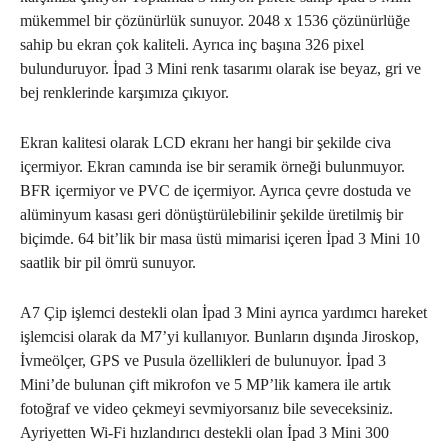
mükemmel bir çözünürlük sunuyor. 2048 x 1536 çözünürlüğe
sahip bu ekran çok kaliteli. Ayrıca inç başına 326 pixel
bulunduruyor. İpad 3 Mini renk tasarımı olarak ise beyaz, gri ve
bej renklerinde karşımıza çıkıyor.
Ekran kalitesi olarak LCD ekranı her hangi bir şekilde civa
içermiyor. Ekran camında ise bir seramik örneği bulunmuyor.
BFR içermiyor ve PVC de içermiyor. Ayrıca çevre dostuda ve
alüminyum kasası geri dönüştürülebilinir şekilde üretilmiş bir
biçimde. 64 bit’lik bir masa üstü mimarisi içeren İpad 3 Mini 10
saatlik bir pil ömrü sunuyor.
A7 Çip işlemci destekli olan İpad 3 Mini ayrıca yardımcı hareket
işlemcisi olarak da M7’yi kullanıyor. Bunların dışında Jiroskop,
İvmeölçer, GPS ve Pusula özellikleri de bulunuyor. İpad 3
Mini’de bulunan çift mikrofon ve 5 MP’lik kamera ile artık
fotoğraf ve video çekmeyi sevmiyorsanız bile seveceksiniz.
Ayriyetten Wi-Fi hızlandırıcı destekli olan İpad 3 Mini 300