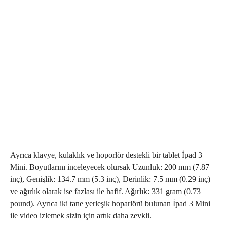
Ayrıca klavye, kulaklık ve hoporlör destekli bir tablet İpad 3
Mini. Boyutlarını inceleyecek olursak Uzunluk: 200 mm (7.87
inç), Genişlik: 134.7 mm (5.3 inç), Derinlik: 7.5 mm (0.29 inç)
ve ağırlık olarak ise fazlası ile hafif. Ağırlık: 331 gram (0.73
pound). Ayrıca iki tane yerleşik hoparlörü bulunan İpad 3 Mini
ile video izlemek sizin için artık daha zevkli.