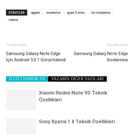
ETIKETLER
apple
inceleme
ipad 3 mini
ön inceleme
retina
Önceki İçerik
Sonraki İçerik
Samsung Galaxy Note Edge
Samsung Galaxy Note Edge
İçin Android 5.0.1 Görüntülendi
İncelemesi
İLGİLİ HABERLER
YAZARIN DİĞER YAZILARI
Xiaomi Redmi Note 9S Teknik
Özellikleri
Sony Xperia 1 II Teknik Özellikleri