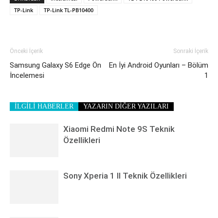
TP-Link
TP-Link TL-PB10400
Önceki İçerik
Sonraki İçerik
Samsung Galaxy S6 Edge Ön
En İyi Android Oyunları – Bölüm
İncelemesi
1
İLGİLİ HABERLER
YAZARIN DİĞER YAZILARI
Xiaomi Redmi Note 9S Teknik
Özellikleri
Sony Xperia 1 II Teknik Özellikleri