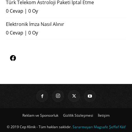
Türk Telekom Astroloji Paketi İptal Etme
0 Cevap
|
0 Oy
Elektronik İmza Nasıl Alınır
0 Cevap
|
0 Oy
Reklam ve Sponsorluk
Gizlilik Sözleşmesi
İletişim
© 2019 Cep Klinik - Tüm hakları saklıdır.
Sararmayan Magsafe Şeffaf Kılıf