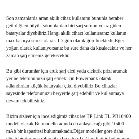
Son zamanlarda artan akıllı cihaz kullanımı bununla beraber
getirdiği en büyük sıkıntılardan biri şarj sorunu ve az giden
bataryalar diyebiliriz.Hangi akıllı cihazı kullanırsanız kullanın
max batarya süresi olarak 1.5 gün olarak görülmektedir.Eğer
yoğun olarak kullanıyorsanız bu süre daha da kısalacaktır ve her
zaman şarj etmeniz gerekecektir.
Bu gibi durumlar için artık şarj aleti yada elektrik prizi aramak
yerine telefonunuzu şarj etmek için Powerbank olarak
adlandırılan küçük bataryalar çıktı diyebiliriz.Bu cihazlar
sayesinde telefonunuzu heryerde şarj edebilir ve kullanmaya
devam edebilirsiniz.
Bizim sizleer için incelediğimiz cihaz ise TP-Link TL-PB10400
modeli olacak.Bu modelin adında da anlaşılacağı gibi 10400
mAh bir kapasitesi bulunmaktadır.Diğer modeller göre daha
güçlü bir duruma sahip olan bu cihazda 2 farklı giriş bulunuyor..