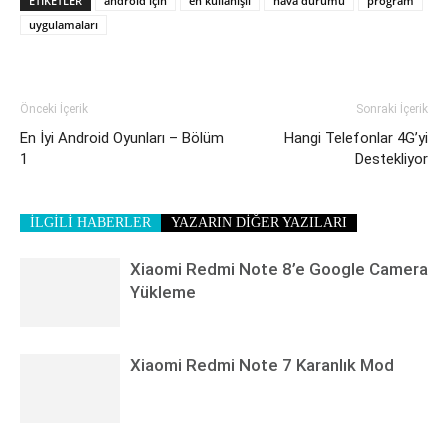
ETIKETLER
android için
en kullanışlı
hava durumu
program
uygulamaları
Önceki İçerik
Sonraki İçerik
En İyi Android Oyunları – Bölüm
Hangi Telefonlar 4G’yi
1
Destekliyor
İLGİLİ HABERLER
YAZARIN DİĞER YAZILARI
Xiaomi Redmi Note 8’e Google Camera
Yükleme
Xiaomi Redmi Note 7 Karanlık Mod