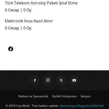
Türk Telekom Astroloji Paketi İptal Etme
0 Cevap
|
0 Oy
Elektronik İmza Nasıl Alınır
0 Cevap
|
0 Oy
Reklam ve Sponsorluk
Gizlilik Sözleşmesi
İletişim
© 2019 Cep Klinik - Tüm hakları saklıdır.
Sararmayan Magsafe Şeffaf Kılıf